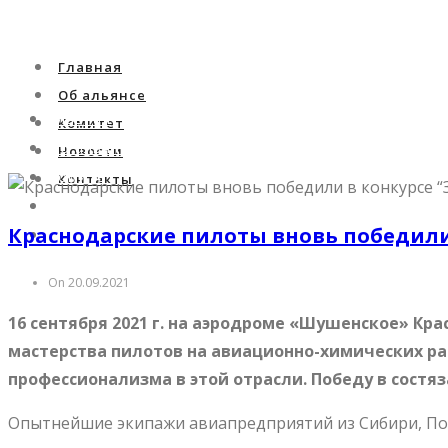
Главная
Об альянсе
Главная
Комитет
Об альянсе
Новости
Комитет
Контакты
Новости
Краснодарские пилоты вновь победили
Контакты
On 20.09.2021
16 сентября 2021 г. на аэродроме «Шушенское» Кра
мастерства пилотов на авиационно-химических р
профессионализма в этой отрасли. Победу в сост
Опытнейшие экипажи авиапредприятий из Сибири, Пов