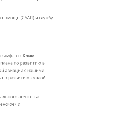
 помощь (СААП) и службу
рохимфлот»
Клим
 плана по развитию в
ой авиации с нашими
в по развитию «малой
ального агентства
енское» и