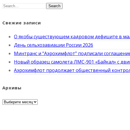
Search
Свежие записи
О якобы существующем кадровом дефиците в ма
День сельхозавиации России 2026
Минтранс и “Аэрохимфлот” подписали соглашение
Новый образец самолета ЛМС-901 «Байкал» с дви
Аэрохимфлот продолжает общественный контроль
Архивы
Архивы