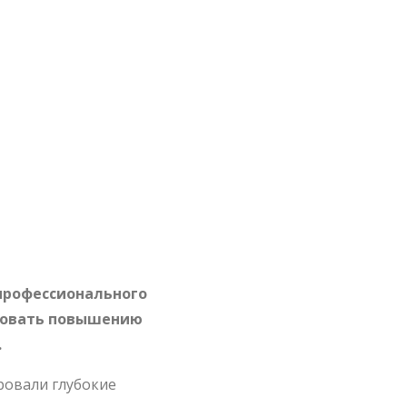
 профессионального
твовать повышению
.
ровали глубокие