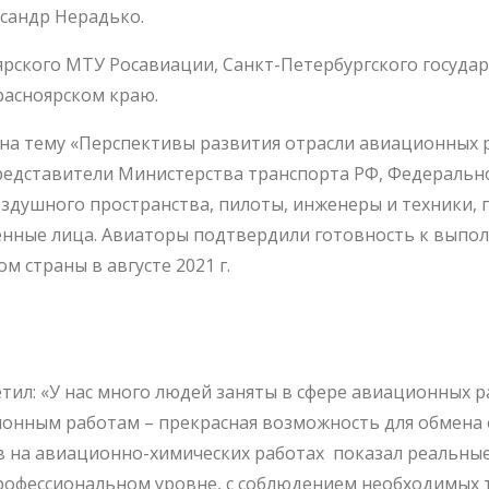
сандр Нерадько.
ярского МТУ Росавиации, Санкт-Петербургского госуда
расноярском краю.
на тему «Перспективы развития отрасли авиационных р
представители Министерства транспорта РФ, Федеральн
оздушного пространства, пилоты, инженеры и техники,
енные лица. Авиаторы подтвердили готовность к выпо
 страны в августе 2021 г.
тил: «У нас много людей заняты в сфере авиационных р
ионным работам – прекрасная возможность для обмена
ов на авиационно-химических работах показал реальны
профессиональном уровне, с соблюдением необходимых