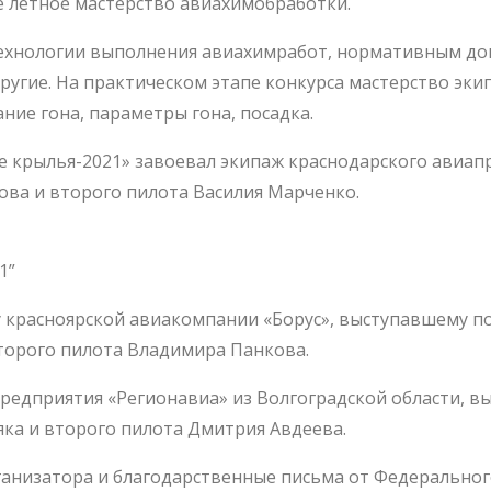
е лётное мастерство авиахимобработки.
 технологии выполнения авиахимработ, нормативным до
ругие. На практическом этапе конкурса мастерство эк
ние гона, параметры гона, посадка.
е крылья-2021» завоевал экипаж краснодарского авиа
ова и второго пилота Василия Марченко.
1”
 красноярской авиакомпании «Борус», выступавшему по
торого пилота Владимира Панкова.
предприятия «Регионавиа» из Волгоградской области, 
яка и второго пилота Дмитрия Авдеева.
ганизатора и благодарственные письма от Федеральног