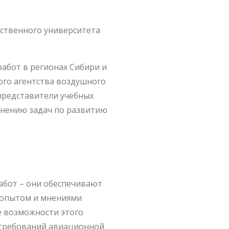
рственного университета
абот в регионах Сибири и
ого агентства воздушного
 представители учебных
лнению задач по развитию
абот – они обеспечивают
 опытом и мнениями
е возможности этого
 требований авиационной