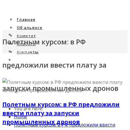
Главная
Об альянсе
Главная
Комитет
Полетным курсом: в РФ
Об альянсе
Новости
Комитет
Контакты
Новости
предложили ввести плату за
Контакты
запуски промышленных дронов
Полетным курсом: в РФ предложили
You are here:
ввести плату за запуски
Home
промышленных дронов
Полетным курсом: в РФ предложили ввести