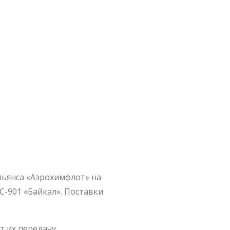
льянса «Аэрохимфлот» на
-901 «Байкал». Поставки
т их передачу