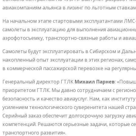
авиакомпаниям альянса в лизинг по льготным ставкам
На начальном этапе стартовыми эксплуатантами ЛМС-9
самолеты в эксплуатацию для выполнения авиационны
аэрофотосъемку, транспортно-связные работы и авиа
Самолеты будут эксплуатировать в Сибирском и Дальн
накопленный опыт эксплуатации в этих регионах, сам
в коммерческой пассажирской перевозке на регулярн
Генеральный директор ГТЛК
Михаил
Парнев
: «Повы
приоритетом ГТЛК. Мы давно сотрудничаем с регионо
безопасность и качество авиауслуг. Нам, как институт
усилением технологического суверенитета нашей стра
Серийный заказ обеспечит долгосрочную загрузку ав
компетенций. Решаются серьезные задачи, которые се
транспортного развития».