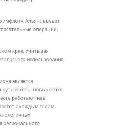
химфлот». Альянс введет
спасательные операции,
ском крае. Учитывая
езопасного использования
иона является
шрутная сеть, повышается
вместе работают над
растет с каждым годом.
ехнологичных
ля регионального