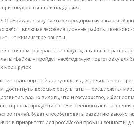
 при государственной поддержке.
01 «Байкал» станут четыре предприятия альянса «Аэро
х работ, включая лесоавиационные работы, поисково-
ционно-химические работы.
евосточном федеральных округах, а также в Краснодар
олеты «Байкал» пройдут необходимую подготовку для б
ых маршрутах.
шение транспортной доступности дальневосточного рег
м, достигнуты весомые результаты — расширяется мар
у развития, важно видеть, что и государство, и бизнес 
ны, спрос на продукцию отечественного авиастроения 
иастроителей, будет способствовать развитию высокот
йчас в приоритете для российской промышленности, д