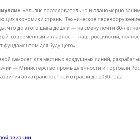
лиуллин
: «Альянс последовательно и планомерно зани
яющих экономики страны. Техническое перевооружение
ы, что до этого шага дошли — на смену почти 80-летне
овый, современный и главное — наш, российский, пол
т фундаментом для будущего».
ой самолет для местных воздушных линий, разрабатыва
аказчик — Министерство промышленности и торговли Ро
звития авиатранспортной отрасли до 2030 года.
лой авиации