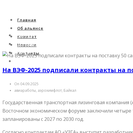
Главная
Об альянсе
Главная
Комитет
Об альянсе
Новости
Комитет
Контакты
Новости
На ВЭФ-2025 подписали контракты на п
Контакты
On 04.09.2025
авиаработы, аэрохимфлот, Байкал
Государственная транспортная лизинговая компания (
Восточном экономическом форуме заключили четыре т
запланированы с 2027 по 2030 год.
Согласно контрактам АО «УЗГА» выступит разработчик