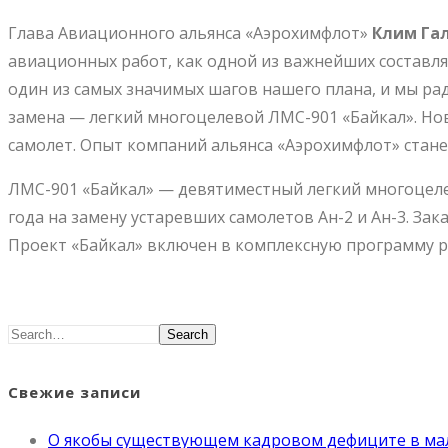
Глава Авиационного альянса «Аэрохимфлот»
Клим
Га
авиационных работ, как одной из важнейших составл
один из самых значимых шагов нашего плана, и мы рад
замена — легкий многоцелевой ЛМС-901 «Байкал». Н
самолет. Опыт компаний альянса «Аэрохимфлот» стане
ЛМС-901 «Байкал» — девятиместный легкий многоцелев
года на замену устаревших самолетов Ан-2 и Ан-3. З
Проект «Байкал» включен в комплексную программу ра
Search
Свежие записи
О якобы существующем кадровом дефиците в ма