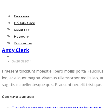
Главная
Об альянсе
Главная
Комитет
Об альянсе
Новости
Комитет
Контакты
Andy Clark
Новости
Контакты
On 20.08.2014
Praesent tincidunt molestie libero mollis porta. Faucibus
leo, ac aliquet magna. Vivamus ullamcorper mollis leo, at
sagittis mi pellentesque quis. Praesent nec elit tristique.
Свежие записи